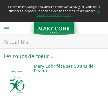
Ce site utilise Google Analytics. En continuant à naviguer, vous nous
autorisez à déposer un cookie à des fins de mesure d'audience.
En
savoir plus ou s'opposer
.
Toggle
navigation
Actualités
Les coups de coeur...
Mary Cohr fête ses 50 ans de
Beauté